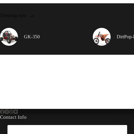
Trending now
GK-350
DirtPop
Contact Info
Address: