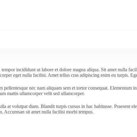
tempor incididunt ut labore et dolore magna aliqua. Sit amet nulla facil
orper eget nulla facilisi. Amet tellus cras adipiscing enim eu turpis. Ege
Quam pellentesque nec nam aliquam sem et tortor consequat. Elementum i
ulum mattis ullamcorper velit sed ullamcorper.
a at volutpat diam. Blandit turpis cursus in hac habitasse. Praesent ele
m. Accumsan sit amet nulla facilisi morbi tempus.