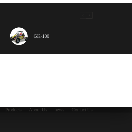
GK-180
Products
About Us
news
Contact Us