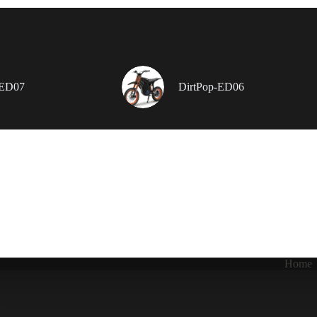
-ED07
DirtPop-ED06
Home