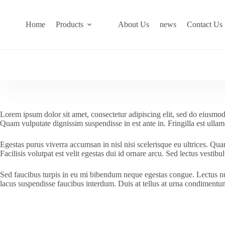
Skip
to
content
Home
Products
About Us
news
Contact Us
Lorem ipsum dolor sit amet, consectetur adipiscing elit, sed do eiusmod 
Quam vulputate dignissim suspendisse in est ante in. Fringilla est ullamc
Egestas purus viverra accumsan in nisl nisi scelerisque eu ultrices. 
Facilisis volutpat est velit egestas dui id ornare arcu. Sed lectus vestib
Sed faucibus turpis in eu mi bibendum neque egestas congue. Lectus null
lacus suspendisse faucibus interdum. Duis at tellus at urna condimentu